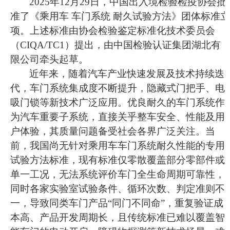
202
5
年
12
月
29
日，中国出入境检验检疫协会批
准了
《
乘用车
车门系统
耐久试验方法
》
团体标准立
项。
上述标准由协会检验鉴定标准化技术委员会
（
CIQA/TC
1）提出，
由中国检验认证集团湖北有
限公司
牵头
起草。
近年来，随着汽车产业快速发展及技术持续迭
代，车门系统集成度不断提升，隐藏式门把手、电
吸门锁等新技术广泛应用
。
优良耐久的车门系统作
为汽车重要子系统，直接关乎整车安全、性能及用
户体验，其质量问题备受社会各界广泛关注。当
前，我国尚无针对乘用车车门系统耐久性能的专用
试验方法标准，现有标准仅零散覆盖部分零部件或
单一工况，无法系统评价车门全生命周期可靠性，
同时各家实验室试验条件、循环次数、判定准则不
一，导致同类车门产品
“同门不同命”，重复验证成
本高、产品开发周期长，且传统标准已难以覆盖智