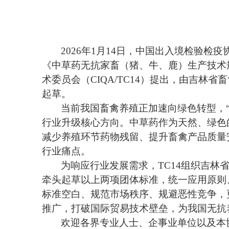
202
6
年
1
月
1
4
日，中国出入境检验检疫
《中草药无抗家畜（猪、牛、鹿）生产技术
术委员会（
CIQA/TC
14）提出，
由吉林省畜
起草。
当前我国畜禽养殖正加速向绿色转型，
行业升级核心方向。中草药作为天然、绿色
减少养殖环节药物残留、提升畜禽产品质量
行业痛点。
为响应行业发展需求，
TC1
4
组织吉林
牵头起草
以上两项团体标准
，
统一应用原则
标准空白、规范市场秩序、规避恶性竞争，
推广，打破国际贸易技术壁垒，为我国无抗
欢迎各界专业人士、企事业单位以及本