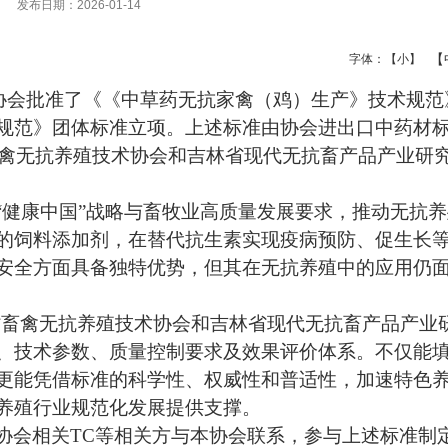
发布日期：2026-01-14
【
字体：
【小】
协会批准了
《《中草药无抗家禽（鸡）生产》技术规范
规范》
团体标准立项。
上述标准由协会进出口中药材
禽无抗养殖技术协会
和
吉林省现代无抗畜产品产业研
“健康中国”战略与畜牧业高质量发展要求，推动无抗
的饲料添加剂，在替代抗生素实现疫病预防、促生长
安全方面具备独特优势，但其在无抗养殖中的应用仍
省畜禽无抗养殖技术协会
和
吉林省现代无抗畜产品产业
、技术参数、质量控制要求及效果评价体系
。
不仅能
更能凭借标准的科学性、权威性和普适性，加速特色
养殖行业规范化发展提供支撑。
协会相关
TC等相关方与本协会联系，参与上述标准制