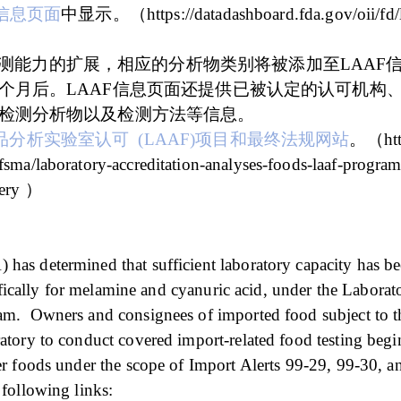
F信息页面
中显示。
（
https://datadashboard.fda.gov/oii/fd/
测能力的扩展，相应的分析物类别将被添加至
LAAF
月后。LAAF信息页面还提供已被认定的认可机构、
检测分析物以及检测方法等信息。
品分析实验室认可
(LAAF)项目和最终法规网站
。
（
ht
sma/laboratory-accreditation-analyses-foods-laaf-program
ery ）
as determined that sufficient laboratory capacity has be
cifically for melamine and cyanuric acid, under the Laborat
ram. Owners and consignees of imported food subject to
atory to conduct covered import-related food testing beg
r foods under the scope of Import Alerts 99-29, 99-30, 
following links: