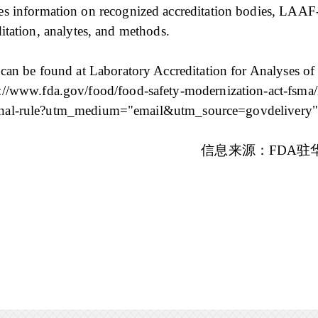
 information on recognized accreditation bodies, LAAF-
ditation, analytes, and methods.
an be found at Laboratory Accreditation for Analyses of
/www.fda.gov/food/food-safety-modernization-act-fsma/
m-final-rule?utm_medium="email&utm_source=govdelivery
信息来源：
FDA驻