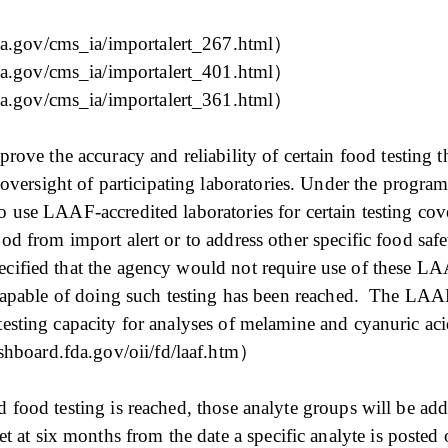
da.gov/cms_ia/importalert_267.html）
da.gov/cms_ia/importalert_401.html）
da.gov/cms_ia/importalert_361.html）
ve the accuracy and reliability of certain food testing t
versight of participating laboratories. Under the progra
to use LAAF-accredited laboratories for certain testing co
ood from import alert or to address other specific food safe
pecified that the agency would not require use of these L
es capable of doing such testing has been reached. The LA
testing capacity for analyses of melamine and cyanuric acid
shboard.fda.gov/oii/fd/laaf.htm）
d food testing is reached, those analyte groups will be add
at six months from the date a specific analyte is posted 