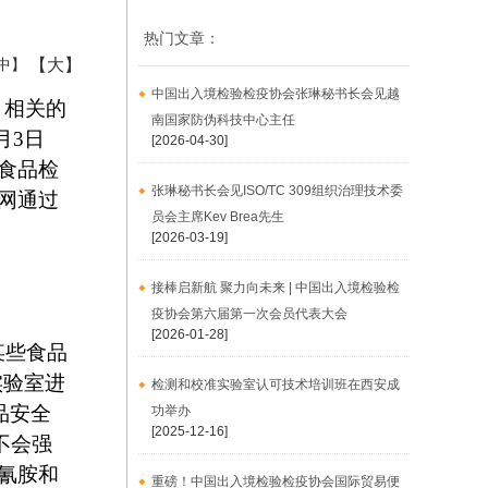
热门文章：
【大】
中】
中国出入境检验检疫协会张琳秘书长会见越
口相关的
南国家防伪科技中心主任
月3日
[2026-04-30]
口食品检
张琳秘书长会见ISO/TC 309组织治理技术委
官网通过
员会主席Kev Brea先生
[2026-03-19]
接棒启新航 聚力向未来 | 中国出入境检验检
疫协会第六届第一次会员代表大会
[2026-01-28]
某些食品
实验室进
检测和校准实验室认可技术培训班在西安成
品安全
功举办
[2025-12-16]
不会强
聚氰胺和
重磅！中国出入境检验检疫协会国际贸易便