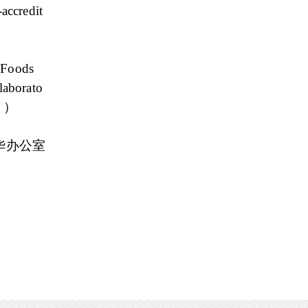
accredit
 Foods
laborato
" ）
华办公室